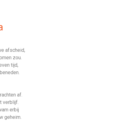
a
e afscheid,
komen zou.
ven tijd,
r beneden.
achten af.
 verblijf.
wam erbij
uw geheim.